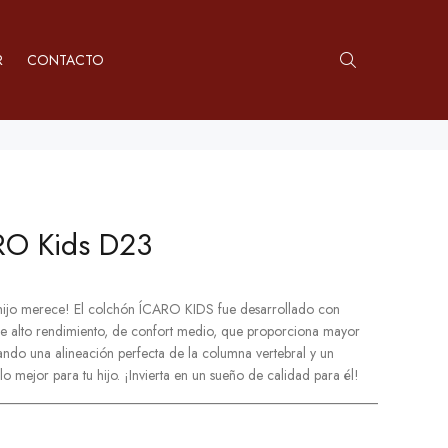
R
CONTACTO
RO Kids D23
hijo merece! El colchón ÍCARO KIDS fue desarrollado con
de alto rendimiento, de confort medio, que proporciona mayor
rando una alineación perfecta de la columna vertebral y un
o mejor para tu hijo. ¡Invierta en un sueño de calidad para él!
______________________________________________________