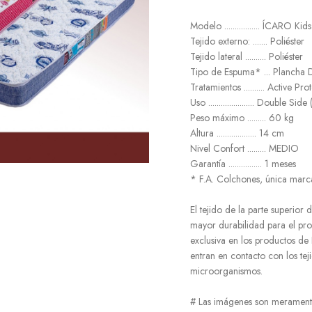
Modelo ................. ÍCARO Ki
Tejido externo: ....... Poliéster
Tejido lateral .......... Poliéster
Tipo de Espuma* ... Planch
Tratamientos .......... Active P
Uso ...................... Double 
Peso máximo ......... 60 kg
Altura ................... 14 cm
Nivel Confort ......... MEDIO
Garantía ................ 1 meses
* F.A. Colchones, única marc
El tejido de la parte superio
mayor durabilidad para el pro
exclusiva en los productos de
entran en contacto con los teji
microorganismos.
# Las imágenes son meramente 