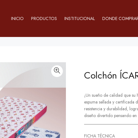
INICIO
PRODUCTOS
INSTITUCIONAL
DONDE COMPRA
Colchón ÍCA
¡Un sueño de calidad que su 
espuma sellada y certificada 
resistencia y durabilidad, log
diseño divertido pensando en l
_________________________
FICHA TÉCNICA