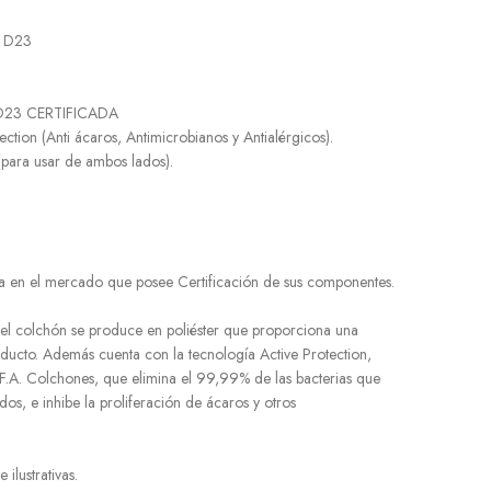
ds D23
a D23 CERTIFICADA
rotection (Anti ácaros, Antimicrobianos y Antialérgicos).
Side (para usar de ambos lados).
a en el mercado que posee Certificación de sus componentes.
r del colchón se produce en poliéster que proporciona una
ducto. Además cuenta con la tecnología Active Protection,
 F.A. Colchones, que elimina el 99,99% de las bacterias que
dos, e inhibe la proliferación de ácaros y otros
ilustrativas.