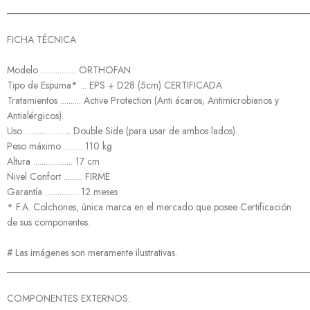
______________________________________________________________
FICHA TÉCNICA
Modelo ................. ORTHOFAN
Tipo de Espuma* ... EPS + D28 (5cm) CERTIFICADA
Tratamientos .......... Active Protection (Anti ácaros, Antimicrobianos y
Antialérgicos).
Uso ...................... Double Side (para usar de ambos lados).
Peso máximo ......... 110 kg
Altura ................... 17 cm
Nivel Confort ......... FIRME
Garantía ................ 12 meses
* F.A. Colchones, única marca en el mercado que posee Certificación
de sus componentes.
# Las imágenes son meramente ilustrativas.
______________________________________________________________
COMPONENTES EXTERNOS: