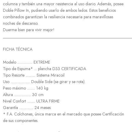
columna y también una mayor resistencia al uso diario. Además, posee
Doble Pillow In, pudiendo usarlo de ambos lados. Estos beneficios
combinados garantizan la resiliencia necesaria para maravillosas
noches de descanso.
Duerme bien para vivir mejor!
______________________________________________________________
FICHA TÉCNICA
Modelo ................. EXTREME
Tipo de Espuma* ... plancha D33 CERTIFICADA
Tipo Resorte ........... Sistema Miracoil
Uso ...................... Double Side (se girar y se rota).
Peso máximo ......... 140 kg
Altura ................... 30 cm
Nivel Confort ......... ULTRA FIRME
Garantía ................ 24 meses
* F.A. Colchones, única marca en el mercado que posee Certificación
de sus componentes.