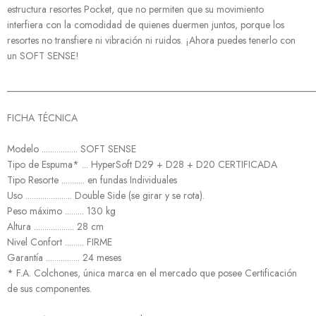
estructura resortes Pocket, que no permiten que su movimiento
interfiera con la comodidad de quienes duermen juntos, porque los
resortes no transfiere ni vibración ni ruidos. ¡Ahora puedes tenerlo con
un SOFT SENSE!
______________________________________________________________
FICHA TÉCNICA
Modelo ................. SOFT SENSE
Tipo de Espuma* ... HyperSoft D29 + D28 + D20 CERTIFICADA
Tipo Resorte ........... en fundas Individuales
Uso ...................... Double Side (se girar y se rota).
Peso máximo ......... 130 kg
Altura ................... 28 cm
Nivel Confort ......... FIRME
Garantía ................ 24 meses
* F.A. Colchones, única marca en el mercado que posee Certificación
de sus componentes.