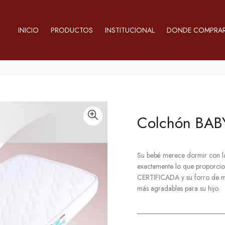
INICIO
PRODUCTOS
INSTITUCIONAL
DONDE COMPRA
Colchón BAB
Su bebé merece dormir con l
exactamente lo que proporci
CERTIFICADA y su forro de ma
más agradables para su hijo.
_________________________