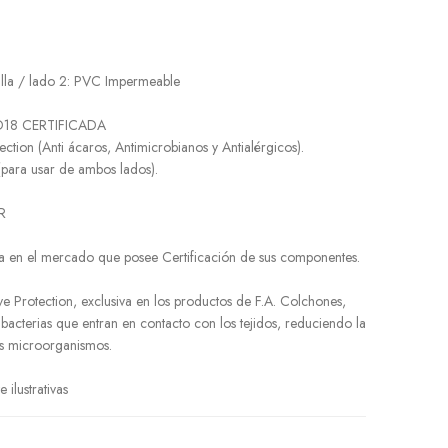
 Malla / lado 2: PVC Impermeable
a D18 CERTIFICADA
rotection (Anti ácaros, Antimicrobianos y Antialérgicos).
Side (para usar de ambos lados).
AR
a en el mercado que posee Certificación de sus componentes.
ve Protection, exclusiva en los productos de F.A. Colchones,
bacterias que entran en contacto con los tejidos, reduciendo la
os microorganismos.
ilustrativas