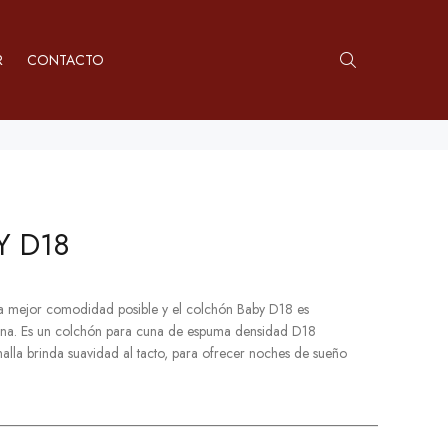
R
CONTACTO
Y D18
a mejor comodidad posible y el colchón Baby D18 es
ona. Es un colchón para cuna de espuma densidad D18
lla brinda suavidad al tacto, para ofrecer noches de sueño
______________________________________________________