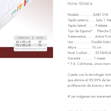
FICHA TÉCNICA
Modelo ................. BABY D18
Tejido externo: ....... lado 1:
Tejido lateral .......... Poliéster
Tipo de Espuma* ... Planch
Tratamientos .......... Active P
Uso ...................... Double 
Altura ................... 10 cm
Nivel Confort ......... ESTÁND
Garantía ................ 1 meses
* F.A. Colchones, única marc
Cuenta con la tecnología Acti
que elimina el 99,99% de las 
proliferación de ácaros y otr
# Las imágenes son meramente 