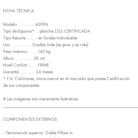
FICHA TÉCNICA
Modelo ................. ASPEN
Tipo de Espuma* ... plancha D33 CERTIFICADA
Tipo Resorte ........... en fundas Individuales
Uso ...................... Double Side (se girar y se rota)
Peso máximo ......... 140 kg
Altura ................... 28 cm
Nivel Confort ......... FIRME
Garantía ................ 24 meses
* F.A. Colchones, única marca en el mercado que posee Certificación
de sus componentes.
# Las imágenes son meramente ilustrativas.
______________________________________________________________
COMPONENTES EXTERNOS:
- Terminación superior: Doble Pillow in.