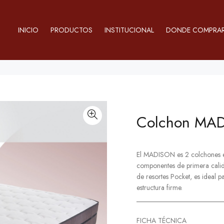
INICIO
PRODUCTOS
INSTITUCIONAL
DONDE COMPRA
Colchon MA
El MADISON es 2 colchones en
componentes de primera calida
de resortes Pocket, es ideal 
estructura firme.
_________________________
FICHA TÉCNICA