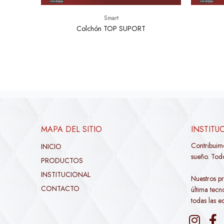
Smart
O
Colchón TOP SUPORT
MAPA DEL SITIO
INSTITU
Contribuim
INICIO
sueño. Todo
PRODUCTOS
INSTITUCIONAL
Nuestros pr
CONTACTO
última tec
todas las e