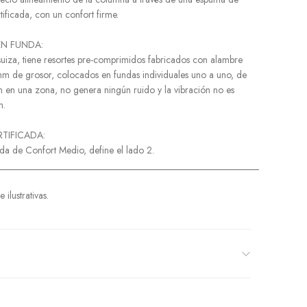
tificada, con un confort firme.
EN FUNDA:
suiza, tiene resortes pre-comprimidos fabricados con alambre
m de grosor, colocados en fundas individuales uno a uno, de
ón en una zona, no genera ningún ruido y la vibración no es
n.
RTIFICADA:
ada de Confort Medio, define el lado 2.
______________________________________________________
ilustrativas.