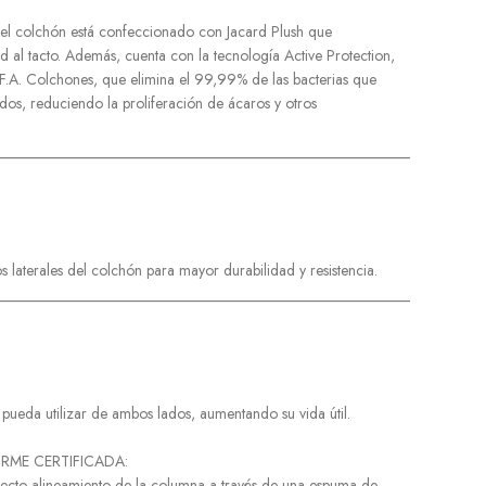
r del colchón está confeccionado con Jacard Plush que
 al tacto. Además, cuenta con la tecnología Active Protection,
 F.A. Colchones, que elimina el 99,99% de las bacterias que
idos, reduciendo la proliferación de ácaros y otros
______________________________________________________
os laterales del colchón para mayor durabilidad y resistencia.
______________________________________________________
:
 pueda utilizar de ambos lados, aumentando su vida útil.
IRME CERTIFICADA:
fecto alineamiento de la columna a través de una espuma de