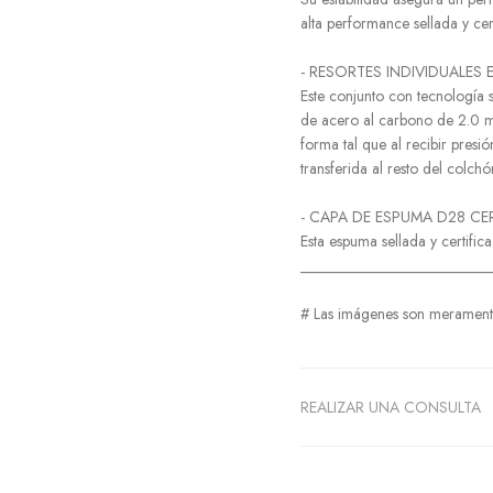
alta performance sellada y cer
- RESORTES INDIVIDUALES 
Este conjunto con tecnología 
de acero al carbono de 2.0 m
forma tal que al recibir presi
transferida al resto del colchó
- CAPA DE ESPUMA D28 CE
Esta espuma sellada y certific
_________________________
# Las imágenes son meramente 
REALIZAR UNA CONSULTA