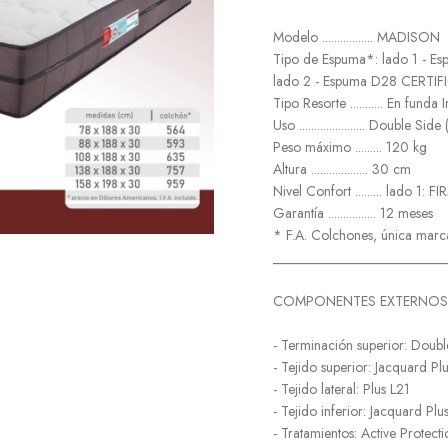
Modelo ................. MADISON
Tipo de Espuma*: lado 1 -
lado 2 - Espuma D28 CERTI
Tipo Resorte ........... En funda 
Uso ...................... Double S
Peso máximo ......... 120 kg
Altura ................... 30 cm
Nivel Confort ......... lado 1:
Garantía ................ 12 meses
* F.A. Colchones, única marc
_________________________
COMPONENTES EXTERNOS
- Terminación superior: Double
- Tejido superior: Jacquard Plu
- Tejido lateral: Plus L21
- Tejido inferior: Jacquard Plu
- Tratamientos: Active Protecti