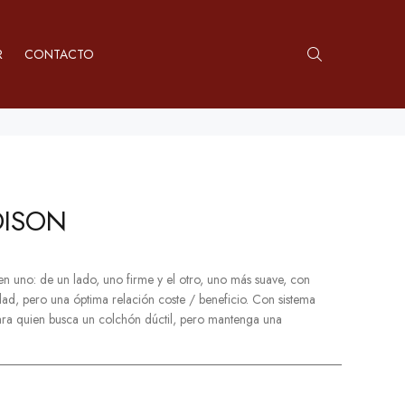
R
CONTACTO
DISON
 uno: de un lado, uno firme y el otro, uno más suave, con
d, pero una óptima relación coste / beneficio. Con sistema
para quien busca un colchón dúctil, pero mantenga una
______________________________________________________