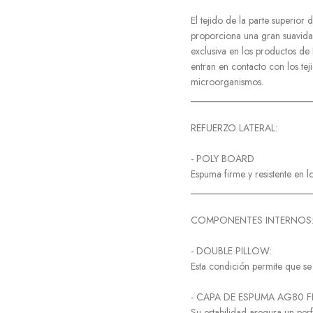
El tejido de la parte superio
proporciona una gran suavidad
exclusiva en los productos de
entran en contacto con los tej
microorganismos.
_________________________
REFUERZO LATERAL:
- POLY BOARD
Espuma firme y resistente en l
_________________________
COMPONENTES INTERNOS
- DOUBLE PILLOW:
Esta condición permite que se
- CAPA DE ESPUMA AG80 F
Su estabilidad asegura un per