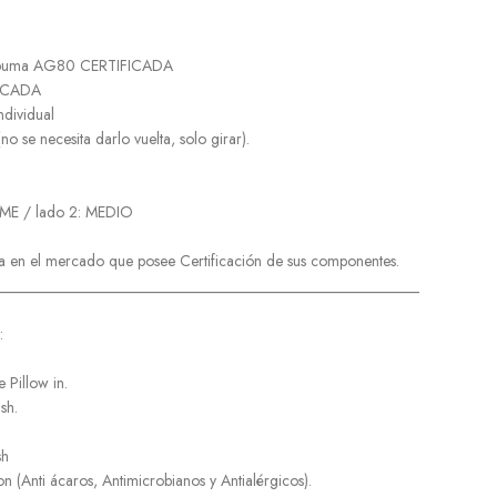
 Espuma AG80 CERTIFICADA
FICADA
Individual
ide (no se necesita darlo vuelta, solo girar).
 FIRME / lado 2: MEDIO
a en el mercado que posee Certificación de sus componentes.
______________________________________________________
:
 Pillow in.
sh.
sh
on (Anti ácaros, Antimicrobianos y Antialérgicos).