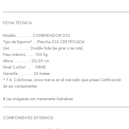
______________________________________________________________
FICHA TÉCNICA
Modelo ................. COMENDADOR D33
Tipo de Espuma* ... Plancha D33 CERTIFICADA
Uso ...................... Double Side (se girar y se rota).
Peso máximo ......... 100 kg
Altura ................... 20/25 cm
Nivel Confort ......... FIRME
Garantía ................ 24 meses
* F.A. Colchones, única marca en el mercado que posee Certificación
de sus componentes.
# Las imágenes son meramente ilustrativas.
______________________________________________________________
COMPONENTES EXTERNOS: